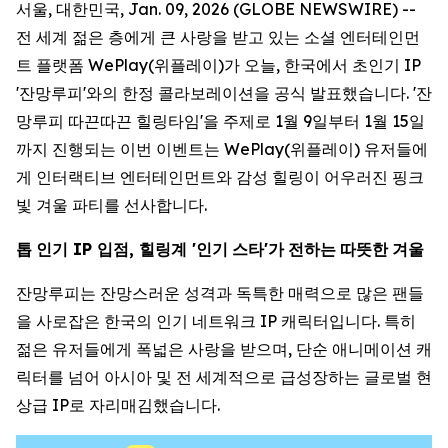
서울, 대한민국, Jan. 09, 2026 (GLOBE NEWSWIRE) --
전 세계 젊은 층에게 큰 사랑을 받고 있는 소셜 엔터테인먼
트 플랫폼 WePlay(위플레이)가 오늘, 한국에서 초인기 IP
'잔망루피'와의 한정 콜라보레이션을 공식 발표했습니다. '잔
망루피 따끈따끈 힐링타임'을 주제로 1월 9일부터 1월 15일
까지 진행되는 이번 이벤트는 WePlay(위플레이) 유저들에
게 인터랙티브 엔터테인먼트와 감성 힐링이 어우러진 핑크
빛 겨울 파티를 선사합니다.
톱
인기
IP
입점
,
힐링계
'
인기
스타
'
가
전하는
따뜻한
겨울
잔망루피는 잔망스러운 성격과 독특한 매력으로 많은 팬들
을 사로잡은 한국의 인기 네트워크 IP 캐릭터입니다. 특히
젊은 유저들에게 폭넓은 사랑을 받으며, 단순 애니메이션 캐
릭터를 넘어 아시아 및 전 세계적으로 급성장하는 글로벌 현
상급 IP로 자리매김했습니다.