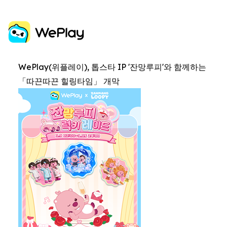
WePlay(위플레이), 톱스타 IP '잔망루피'와 함께하는
「따끈따끈 힐링타임」 개막