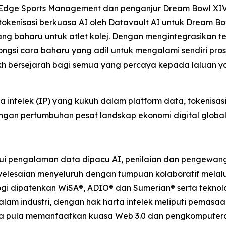
g Edge Sports Management dan penganjur Dream Bowl XIV
 tokenisasi berkuasa AI oleh Datavault AI untuk Dream 
g baharu untuk atlet kolej. Dengan mengintegrasikan t
ngsi cara baharu yang adil untuk mengalami sendiri pr
kh bersejarah bagi semua yang percaya kepada laluan yan
a intelek (IP) yang kukuh dalam platform data, tokenisas
an pertumbuhan pesat landskap ekonomi digital global
i pengalaman data dipacu AI, penilaian dan pengewanga
lesaian menyeluruh dengan tumpuan kolaboratif melalui 
ogi dipatenkan WiSA®, ADIO® dan Sumerian® serta teknol
alam industri, dengan hak harta intelek meliputi pemas
ata pula memanfaatkan kuasa Web 3.0 dan pengkomputera