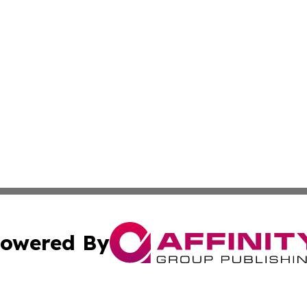
owered By
ubmit Press Release
Terms & Conditions
Copyright/DMCA