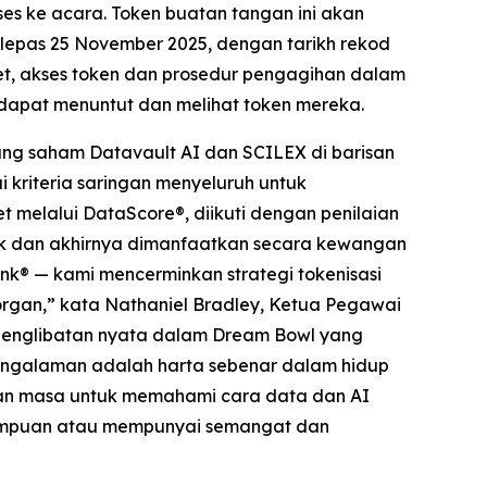
es ke acara. Token buatan tangan ini akan
elepas 25 November 2025, dengan tarikh rekod
t, akses token dan prosedur pengagihan dalam
dapat menuntut dan melihat token mereka.
ng saham Datavault AI dan SCILEX di barisan
 kriteria saringan menyeluruh untuk
 melalui DataScore®, diikuti dengan penilaian
etak dan akhirnya dimanfaatkan secara kewangan
nk® — kami mencerminkan strategi tokenisasi
Morgan,” kata Nathaniel Bradley, Ketua Pegawai
n penglibatan nyata dalam Dream Bowl yang
engalaman adalah harta sebenar dalam hidup
an masa untuk memahami cara data dan AI
mampuan atau mempunyai semangat dan