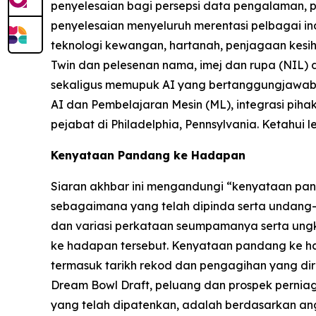
penyelesaian bagi persepsi data pengalaman,
penyelesaian menyeluruh merentasi pelbagai indu
teknologi kewangan, hartanah, penjagaan kesi
Twin dan pelesenan nama, imej dan rupa (NIL)
sekaligus memupuk AI yang bertanggungjawab d
AI dan Pembelajaran Mesin (ML), integrasi pihak
pejabat di Philadelphia, Pennsylvania. Ketahui l
Kenyataan Pandang ke Hadapan
Siaran akhbar ini mengandungi “kenyataan pand
sebagaimana yang telah dipinda serta undang-u
dan variasi perkataan seumpamanya serta ung
ke hadapan tersebut. Kenyataan pandang ke 
termasuk tarikh rekod dan pengagihan yang dir
Dream Bowl Draft, peluang dan prospek perniagaa
yang telah dipatenkan, adalah berdasarkan a