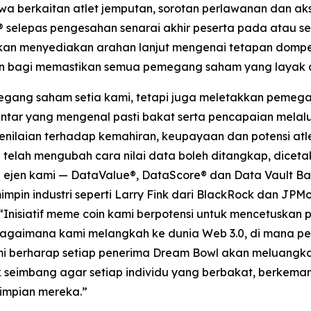
wa berkaitan atlet jemputan, sorotan perlawanan dan aks
t® selepas pengesahan senarai akhir peserta pada atau s
akan menyediakan arahan lanjut mengenai tetapan dompe
ran bagi memastikan semua pemegang saham yang layak 
gang saham setia kami, tetapi juga meletakkan pemega
tar yang mengenal pasti bakat serta pencapaian melalui
laian terhadap kemahiran, keupayaan dan potensi atlet
mi telah mengubah cara nilai data boleh ditangkap, dic
i ejen kami — DataValue®, DataScore® dan Data Vault Ba
impin industri seperti Larry Fink dari BlackRock dan JP
“Inisiatif meme coin kami berpotensi untuk mencetuska
bagaimana kami melangkah ke dunia Web 3.0, di mana p
mi berharap setiap penerima Dream Bowl akan meluangk
 seimbang agar setiap individu yang berbakat, berke
impian mereka.”