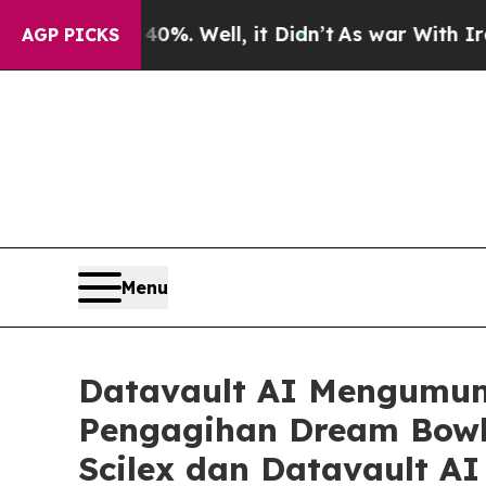
nd 40%. Well, it Didn’t
As war With Iran Drove 
AGP PICKS
Menu
Datavault AI Mengumum
Pengagihan Dream Bow
Scilex dan Datavault A