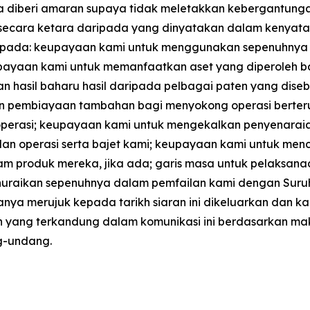
 diberi amaran supaya tidak meletakkan kebergantung
 secara ketara daripada yang dinyatakan dalam kenyataan
 kepada: keupayaan kami untuk menggunakan sepenuhnya h
eupayaan kami untuk memanfaatkan aset yang diperoleh b
 hasil baharu hasil daripada pelbagai paten yang diseb
 pembiayaan tambahan bagi menyokong operasi berterus
operasi; keupayaan kami untuk mengekalkan penyenarai
lan operasi serta bajet kami; keupayaan kami untuk me
 produk mereka, jika ada; garis masa untuk pelaksanaan 
g dihuraikan sepenuhnya dalam pemfailan kami dengan Suru
anya merujuk kepada tarikh siaran ini dikeluarkan dan 
yang terkandung dalam komunikasi ini berdasarkan mak
ng-undang.