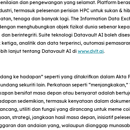
 penilaian dan pengewangan yang selamat. Platform ber
stri, termasuk pelesenan perisian HPC untuk sukan & hibu
hatan, tenaga dan banyak lagi. The Information Data Ex
 dengan menghubungkan objek fizikal dunia sebenar kepa
an berintegriti. Suite teknologi Datavault AI boleh di
 ketiga, analitik dan data terperinci, automasi pemasaran
ebih lanjut tentang Datavault AI di
www.dvlt.ai
.
ang ke hadapan” seperti yang ditakrifkan dalam Akta Pe
ndang sekuriti lain. Perkataan seperti “menjangkakan,
kapan bersifat masa depan atau bersyarat adalah bertu
hadapan sedemikian, termasuk kenyataan dalam dokumen
ancang, utiliti dan fungsi yang dirancang untuk meme co
n, strategi, jangkaan hasil masa depan, inisiatif pelesen
nggaran dan andaian yang, walaupun dianggap munasaba