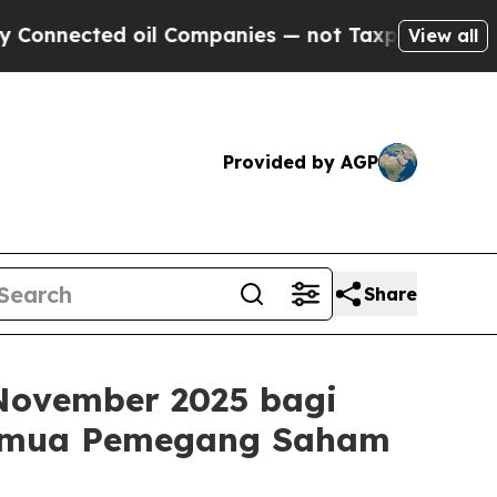
cted oil Companies — not Taxpayers — the Chance
View all
Provided by AGP
Share
November 2025 bagi
Semua Pemegang Saham