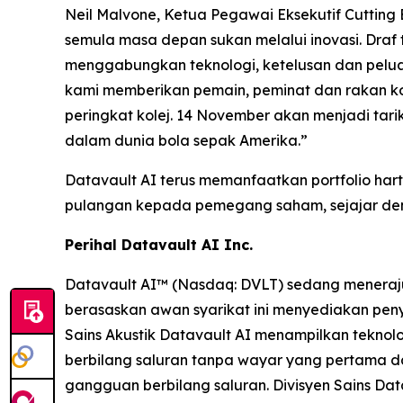
Neil Malvone, Ketua Pegawai Eksekutif Cuttin
semula masa depan sukan melalui inovasi. Draf
menggabungkan teknologi, ketelusan dan peluan
kami memberikan pemain, peminat dan rakan ko
peringkat kolej. 14 November akan menjadi tari
dalam dunia bola sepak Amerika.”
Datavault AI terus memanfaatkan portfolio hart
pulangan kepada pemegang saham, sejajar deng
Perihal Datavault AI Inc.
Datavault AI™ (Nasdaq: DVLT) sedang meneraju
berasaskan awan syarikat ini menyediakan penye
Sains Akustik Datavault AI menampilkan teknol
berbilang saluran tanpa wayar yang pertama d
gangguan berbilang saluran. Divisyen Sains D