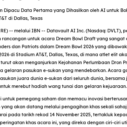
in Dipacu Data Pertama yang Dihasilkan oleh AI untuk Bo
&T di Dallas, Texas
-- melalui IBN -- Datavault AI Inc. (Nasdaq: DVLT), pe
 rancangan untuk acara Dream Bowl Draft yang sangat di
ders dan Patriots dalam Dream Bowl 2026 yang dibawaka
6 di Stadium AT&T, Dallas, Texas, di mana atlet elit a
 turut akan menganjurkan Kejohanan Perlumbaan Dron P
a gelaran pasukan e-sukan yang mendebarkan. Acara ga
ukan juara dunia e-sukan dari seluruh dunia, bersama 
ntuk merebut hadiah wang tunai dan gelaran kejuaraan.
lai untuk pemegang saham dan memacu inovasi berterusa
 yang akan datang melalui pengagihan khas sekali sah
rai pada tarikh rekod 14 November 2025, tertakluk kep
peringatan khas acara ini, yang direka dengan ciri-ciri uti