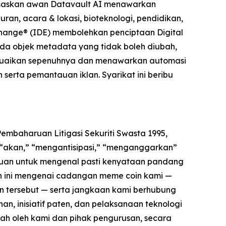
asaskan awan Datavault AI menawarkan
ran, acara & lokasi, bioteknologi, pendidikan,
change® (IDE) membolehkan penciptaan Digital
da objek metadata yang tidak boleh diubah,
sesuaikan sepenuhnya dan menawarkan automasi
 serta pemantauan iklan. Syarikat ini beribu
mbaharuan Litigasi Sekuriti Swasta 1995,
” “akan,” “mengantisipasi,” “menganggarkan”
juan untuk mengenal pasti kenyataan pandang
 ini mengenai cadangan meme coin kami —
in tersebut — serta jangkaan kami berhubung
an, inisiatif paten, dan pelaksanaan teknologi
h oleh kami dan pihak pengurusan, secara