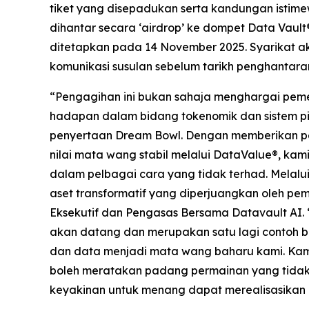
tiket yang disepadukan serta kandungan istime
dihantar secara ‘airdrop’ ke dompet Data Vaul
ditetapkan pada 14 November 2025. Syarikat 
komunikasi susulan sebelum tarikh penghanta
“Pengagihan ini bukan sahaja menghargai peme
hadapan dalam bidang tokenomik dan sistem pin
penyertaan Dream Bowl. Dengan memberikan peni
nilai mata wang stabil melalui DataValue®, ka
dalam pelbagai cara yang tidak terhad. Melalu
aset transformatif yang diperjuangkan oleh pem
Eksekutif dan Pengasas Bersama Datavault AI. 
akan datang dan merupakan satu lagi contoh 
dan data menjadi mata wang baharu kami. Ka
boleh meratakan padang permainan yang tidak
keyakinan untuk menang dapat merealisasikan 